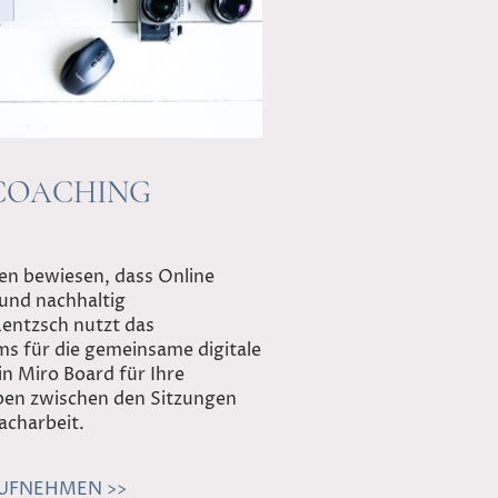
COACHING
ben bewiesen, dass Online
und nachhaltig
Lentzsch nutzt das
s für die gemeinsame digitale
in Miro Board für Ihre
ben zwischen den Sitzungen
acharbeit.
UFNEHMEN >>